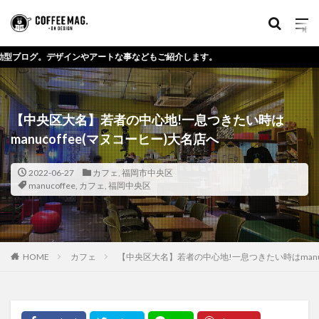
介します。
【中央区大名】若者の中心地!一息つきたい時は
manucoffee(マヌコーヒー)大名店へ
2022-06-27
カフェ
,
福岡市中央区
manucoffee
,
カフェ
,
福岡中央区
HOME
カフェ
【中央区大名】若者の中心地!一息つきたい時はmanuc