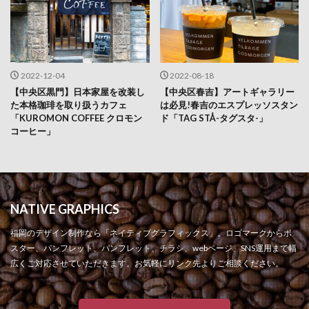
2022-12-04
2022-08-18
【中央区黒門】日本家屋を改装し
【中央区春吉】アートギャラリー
た本格珈琲を取り扱うカフェ
は必見!春吉のエスプレッソスタン
「KUROMON COFFEE クロモン
ド「TAG STÅ-タグスタ-」
コーヒー」
NATIVE GRAPHICS
福岡のデザイン制作なら「ネイティブグラフィックス」。ロゴマークからポ
スター、パンフレット、パンフレット、チラシ、webページ、SNS運用まで幅
広くご対応させていただきます。お気軽にリンク先よりご相談ください。