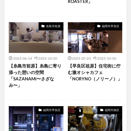
ROASTER」
糸島市前原
福岡市早良区
2023-06-14
2023-10-30
2023-05-20
2023-10-30
【糸島市前原】糸島に寄り
【早良区祖原】住宅街に佇
添った憩いの空間
む激オシャカフェ
「SAZANAMi〜さざな
「NORYNO（ノリーノ）」
み〜」
福岡市早良区
福岡市南区