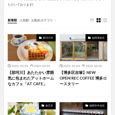
ただいております)
新着順
人気順
お勧めカテゴリ
未分類
那珂川市
福岡博多区
2023-10-30
2023-10-30
2023-10-24
2023-10-30
【那珂川】あたたかい雰囲
【博多区吉塚】NEW
気に包まれたアットホーム
OPEN!REC COFFEE 博多ロ
なカフェ「AT CAFE」
ースタリー
春日市
福岡市中央区