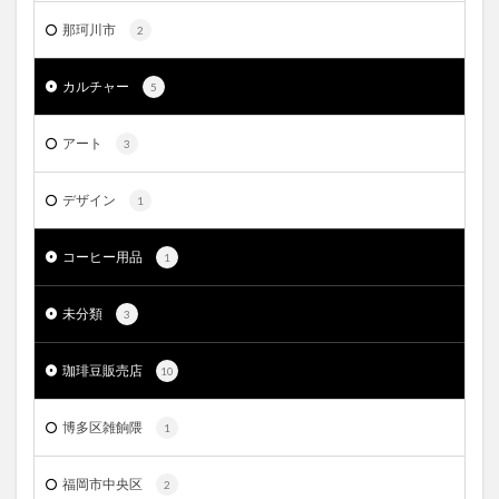
那珂川市
2
カルチャー
5
アート
3
デザイン
1
コーヒー用品
1
未分類
3
珈琲豆販売店
10
博多区雑餉隈
1
福岡市中央区
2