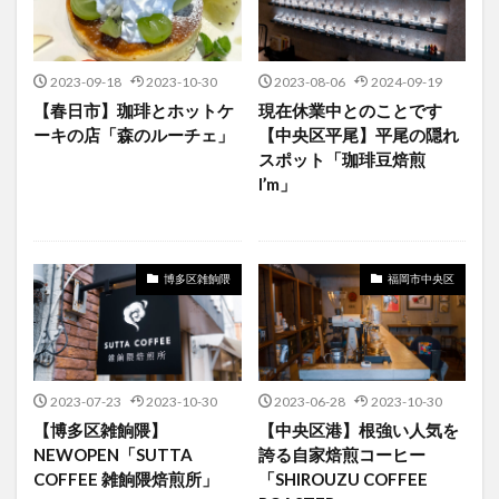
2023-09-18
2023-10-30
2023-08-06
2024-09-19
【春日市】珈琲とホットケ
現在休業中とのことです
ーキの店「森のルーチェ」
【中央区平尾】平尾の隠れ
スポット「珈琲豆焙煎
I’m」
博多区雑餉隈
福岡市中央区
2023-07-23
2023-10-30
2023-06-28
2023-10-30
【博多区雑餉隈】
【中央区港】根強い人気を
NEWOPEN「SUTTA
誇る自家焙煎コーヒー
COFFEE 雑餉隈焙煎所」
「SHIROUZU COFFEE