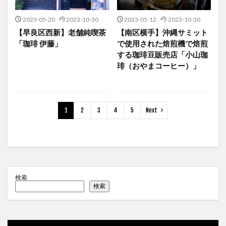
2023-05-20
2023-10-30
2023-05-12
2023-10-30
【早良区西新】老舗純喫茶
【南区横手】沖縄サミット
「珈琲 伊藤」
で使用された焙煎機で焙煎
する珈琲豆販売店「小山珈
琲（おやまコーヒー）」
1
2
3
4
5
Next
検索
検索