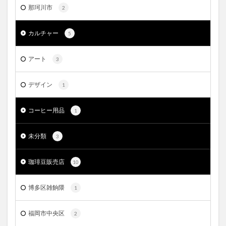
那珂川市
2
カルチャー
5
アート
3
デザイン
1
コーヒー用品
1
未分類
3
珈琲豆販売店
10
博多区雑餉隈
1
福岡市中央区
2