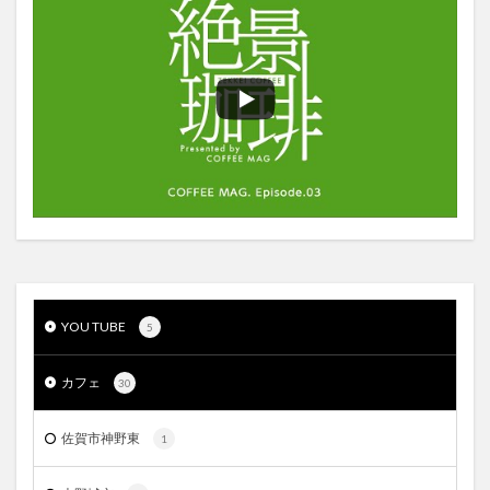
YOU TUBE
5
カフェ
30
佐賀市神野東
1