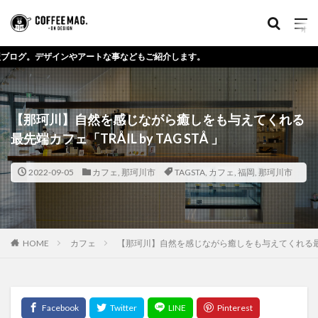
【那珂川】自然を感じながら癒しをも与えてくれる
最先端カフェ「TRÅIL by TAG STÅ 」
2022-09-05
カフェ
,
那珂川市
TAGSTA
,
カフェ
,
福岡
,
那珂川市
HOME
カフェ
【那珂川】自然を感じながら癒しをも与えてくれる最先端カフェ