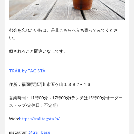
都会を忘れたい時は、是非こちらへ立ち寄ってみてくださ
い。
癒されること間違いなしです。
TRÅIL by TAG STÅ
住所：福岡県那珂川市五ケ山１３９７−４６
営業時間：11時00分～17時00分(ランチは15時00分オーダー
ストップ/定休日：不定期)
Web:
https://trail.tagsta.in/
instagram:
@trail_base