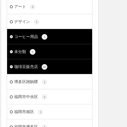
アート
3
デザイン
1
コーヒー用品
1
未分類
3
珈琲豆販売店
10
博多区雑餉隈
1
福岡市中央区
2
福岡市南区
1
福岡市博多区