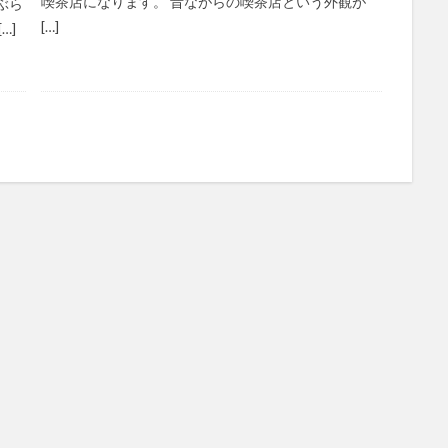
喫茶店になります。 昔ながらの喫茶店という外観が
ぶら
[…]
…]