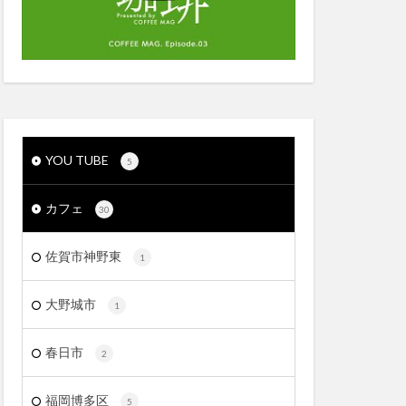
YOU TUBE
5
カフェ
30
佐賀市神野東
1
大野城市
1
春日市
2
福岡博多区
5