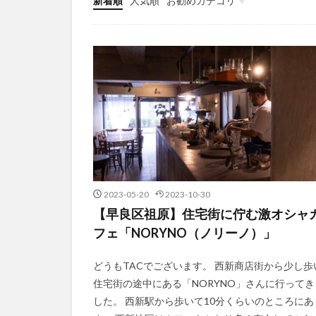
新着順
人気順
お勧めカテゴリ
未分類
2023-05-20
2023-10-30
【早良区祖原】住宅街に佇む激オシャ
フェ「NORYNO（ノリーノ）」
どうもTACでございます。 西新商店街から少し歩
住宅街の途中にある「NORYNO」さんに行ってき
した。 西新駅から歩いて10分くらいのところにあ